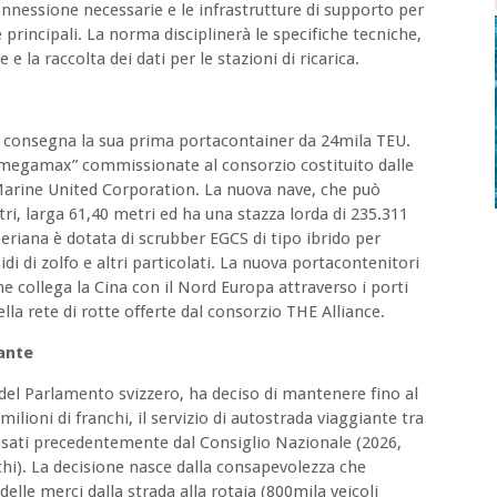
connessione necessarie e le infrastrutture di supporto per
e principali. La norma disciplinerà le specifiche tecniche,
 e la raccolta dei dati per le stazioni di ricarica.
consegna la sua prima portacontainer da 24mila TEU.
 “megamax” commissionate al consorzio costituito dalle
Marine United Corporation. La nuova nave, che può
ri, larga 61,40 metri ed ha una stazza lorda di 235.311
beriana è dotata di scrubber EGCS di tipo ibrido per
di di zolfo e altri particolati. La nuova portacontenitori
e collega la Cina con il Nord Europa attraverso i porti
lla rete di rotte offerte dal consorzio THE Alliance.
iante
 del Parlamento svizzero, ha deciso di mantenere fino al
lioni di franchi, il servizio di autostrada viaggiante tra
issati precedentemente dal Consiglio Nazionale (2026,
chi). La decisione nasce dalla consapevolezza che
delle merci dalla strada alla rotaia (800mila veicoli