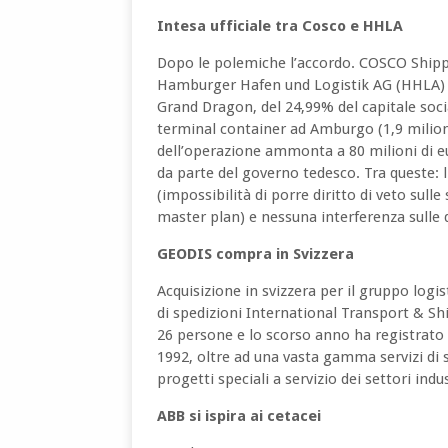
Intesa ufficiale tra Cosco e HHLA
Dopo le polemiche l’accordo. COSCO Shippi
Hamburger Hafen und Logistik AG (HHLA) l’i
Grand Dragon, del 24,99% del capitale soc
terminal container ad Amburgo (1,9 milioni 
dell’operazione ammonta a 80 milioni di eu
da parte del governo tedesco. Tra queste: l
(impossibilità di porre diritto di veto sulle
master plan) e nessuna interferenza sulle d
GEODIS compra in Svizzera
Acquisizione in svizzera per il gruppo logis
di spedizioni International Transport & Sh
26 persone e lo scorso anno ha registrato u
1992, oltre ad una vasta gamma servizi di s
progetti speciali a servizio dei settori indu
ABB si ispira ai cetacei