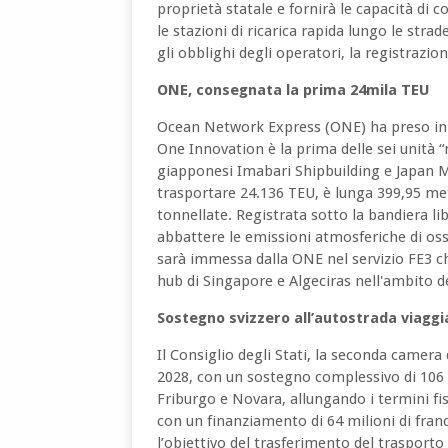
proprietà statale e fornirà le capacità di 
le stazioni di ricarica rapida lungo le strad
gli obblighi degli operatori, la registrazione
ONE, consegnata la prima 24mila TEU
Ocean Network Express (ONE) ha preso in 
One Innovation è la prima delle sei unità
giapponesi Imabari Shipbuilding e Japan 
trasportare 24.136 TEU, è lunga 399,95 met
tonnellate. Registrata sotto la bandiera li
abbattere le emissioni atmosferiche di ossi
sarà immessa dalla ONE nel servizio FE3 ch
hub di Singapore e Algeciras nell'ambito de
Sostegno svizzero all’autostrada viagg
Il Consiglio degli Stati, la seconda camera
2028, con un sostegno complessivo di 106 mi
Friburgo e Novara, allungando i termini f
con un finanziamento di 64 milioni di fran
l’obiettivo del trasferimento del trasporto 