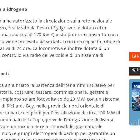
a a idrogeno
onia ha autorizzato la circolazione sulla rete nazionale
zo, realizzato da Pesa di Bydgoszcz, è dotato di un
 una capacità di 170 Kw. Questa potenza consentirà una
geno viene prelevato da serbatoi con una capacità totale di
iva di 24 ore. La locomotiva è inoltre dotata di un
ontrollo via radio del veicolo e di un sistema di
LA 
POR
🎧 H
porti
a annunciato la partenza dell’iter amministrativo per
gettare, costruire, testare, commissionare, gestire e
 impianto solare fotovoltaico da 20 MW, con un sistema
 di Richards Bay, nella provincia nord orientale di
e fa parte dei piani per l’installazione di circa 100 MW di
merciali della Tnpa, prevede l’integrazione di diversi
izzare un mix di energia rinnovabile, gas naturale
cumulo) e gruppi elettrogeni di backup per garantire un