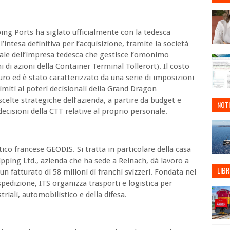
ng Ports ha siglato ufficialmente con la tedesca
ntesa definitiva per l’acquisizione, tramite la società
iale dell’impresa tedesca che gestisce l’omonimo
di azioni della Container Terminal Tollerort). Il costo
ro ed è stato caratterizzato da una serie di imposizioni
imiti ai poteri decisionali della Grand Dragon
 scelte strategiche dell’azienda, a partire da budget e
NOTI
ecisioni della CTT relative al proprio personale.
tico francese GEODIS. Si tratta in particolare della casa
ipping Ltd., azienda che ha sede a Reinach, dà lavoro a
LIBR
n fatturato di 58 milioni di franchi svizzeri. Fondata nel
pedizione, ITS organizza trasporti e logistica per
striali, automobilistico e della difesa.