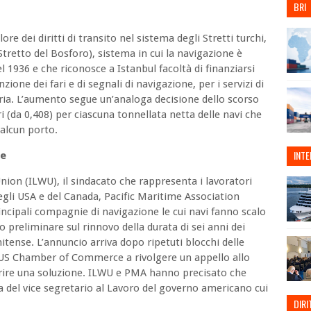
BRI
ore dei diritti di transito nel sistema degli Stretti turchi,
tretto del Bosforo), sistema in cui la navigazione è
 1936 e che riconosce a Istanbul facoltà di finanziarsi
ione dei fari e di segnali di navigazione, per i servizi di
taria. L’aumento segue un’analoga decisione dello scorso
i (da 0,408) per ciascuna tonnellata netta delle navi che
 alcun porto.
INT
ne
on (ILWU), il sindacato che rappresenta i lavoratori
degli USA e del Canada, Pacific Maritime Association
ncipali compagnie di navigazione le cui navi fanno scalo
 preliminare sul rinnovo della durata di sei anni dei
nitense. L’annuncio arriva dopo ripetuti blocchi delle
l’US Chamber of Commerce a rivolgere un appello allo
orire una soluzione. ILWU e PMA hanno precisato che
za del vice segretario al Lavoro del governo americano cui
DIRI