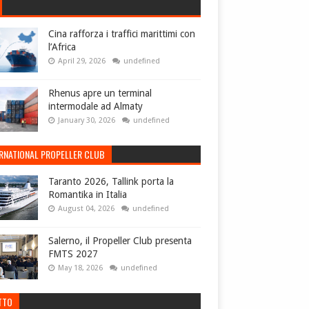
Cina rafforza i traffici marittimi con
l’Africa
April 29, 2026
undefined
Rhenus apre un terminal
intermodale ad Almaty
January 30, 2026
undefined
ERNATIONAL PROPELLER CLUB
Taranto 2026, Tallink porta la
Romantika in Italia
August 04, 2026
undefined
Salerno, il Propeller Club presenta
FMTS 2027
May 18, 2026
undefined
TTO