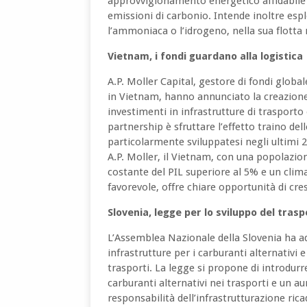
approvvigionamento energetico affidabile a
emissioni di carbonio. Intende inoltre espl
l’ammoniaca o l’idrogeno, nella sua flotta
Vietnam, i fondi guardano alla logistica
A.P. Moller Capital, gestore di fondi glob
in Vietnam, hanno annunciato la creazione
investimenti in infrastrutture di trasporto 
partnership è sfruttare l’effetto traino dell
particolarmente sviluppatesi negli ultimi 2
A.P. Moller, il Vietnam, con una popolazione
costante del PIL superiore al 5% e un cli
favorevole, offre chiare opportunità di cresc
Slovenia, legge per lo sviluppo del tras
L’Assemblea Nazionale della Slovenia ha a
infrastrutture per i carburanti alternativi 
trasporti. La legge si propone di introdurre
carburanti alternativi nei trasporti e un a
responsabilità dell’infrastrutturazione ric