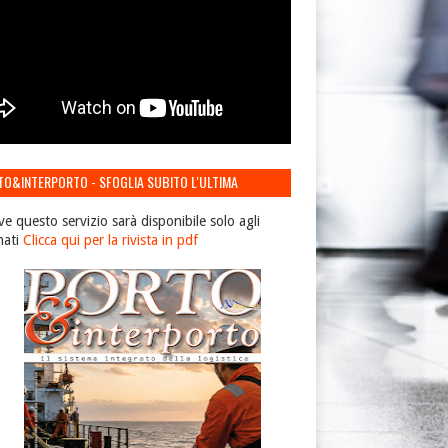
TO&INTERPORTO - SFOGLIA SUBITO L'ULTIMA
IONE
ve questo servizio sarà disponibile solo agli
nati
Clicca qui per la rivista in pdf