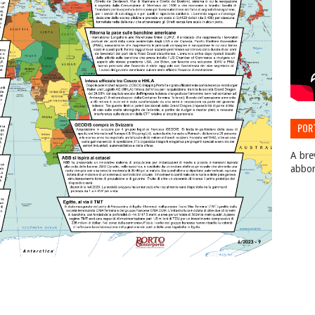
POR
EDIZ
A bre
abbo