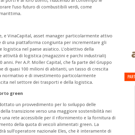
i porti e ai loro utenti, riducendo al contempo le
orare l’uso futuro di combustibili verdi, come
 marittima.
ale, e VinaCapital, asset manager particolarmente attivo
 di una piattaforma congiunta per incrementare gli
e logistica nel paese asiatico. L’obiettivo della
e attività di logistica (magazzini e parchi industriali)
0 anni. Per A.P. Moller Capital, che fa parte del Gruppo
 di quasi 100 milioni di abitanti, un tasso di crescita
ma normativo e di investimento particolarmente
PART
ita nel settore dei trasporti e della logistica.
porto green
dottato un provvedimento per lo sviluppo delle
e della transizione verso una maggiore sostenibilità nei
 una rete accessibile per il rifornimento e la fornitura di
umento della quota di veicoli alimentati green. La
adrà sull’operatore nazionale Eles, che è interamente di