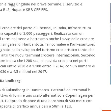
on è raggiungibile nel breve termine. Il servizio è
da BLS, Hupac e SBB CFF FFS.
 crociere del porto di Chennai, in India, infrastruttura
na capacità di 3.000 passeggeri. Realizzato con un
 il terminal tiene a battesimo anche l’avvio delle crociere
rti singalesi di Hanbantota, Trincomalee e Kankesanturei.
nato nello sviluppo del turismo crocieristico tanto che
altri tre nuovi terminal crociere internazionali. Secondo
re indica che i 208 scali di navi da crociera nei porti
scali entro 2030 e a 1.100 entro il 2047, con un numero di
030 e a 4,5 milioni nel 2047.
i Kalundborg
 di Kalundborg in Danimarca. L’attività del terminal è
ttivo di fornire uno scalo alternativo a Copenhagen per
ti. L’approdo dispone di una banchina di 500 metri con
apacità di traffico annua pari a 50mila TEU.