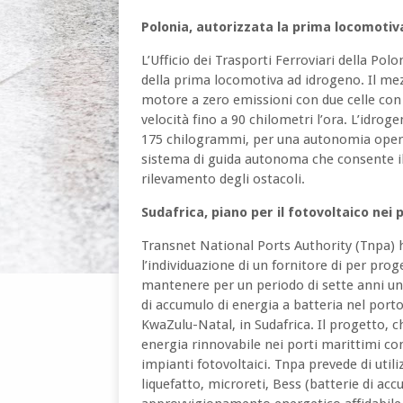
Polonia, autorizzata la prima locomotiv
L’Ufficio dei Trasporti Ferroviari della Pol
della prima locomotiva ad idrogeno. Il mez
motore a zero emissioni con due celle con
velocità fino a 90 chilometri l’ora. L’idro
175 chilogrammi, per una autonomia operat
sistema di guida autonoma che consente il c
rilevamento degli ostacoli.
Sudafrica, piano per il fotovoltaico nei 
Transnet National Ports Authority (Tnpa) h
l’individuazione di un fornitore di per pro
mantenere per un periodo di sette anni un
di accumulo di energia a batteria nel porto
KwaZulu-Natal, in Sudafrica. Il progetto, ch
energia rinnovabile nei porti marittimi com
impianti fotovoltaici. Tnpa prevede di util
liquefatto, microreti, Bess (batterie di ac