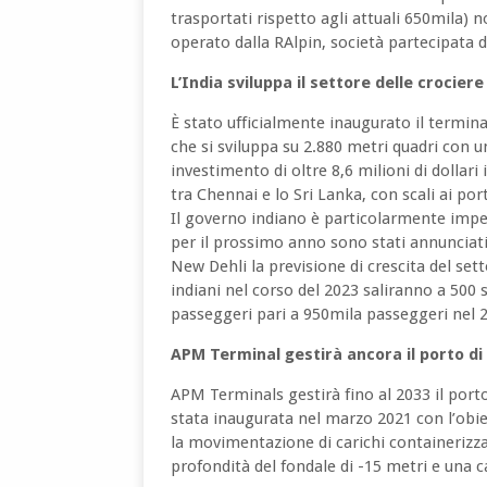
trasportati rispetto agli attuali 650mila) n
operato dalla RAlpin, società partecipata 
L’India sviluppa il settore delle crociere
È stato ufficialmente inaugurato il terminal
che si sviluppa su 2.880 metri quadri con u
investimento di oltre 8,6 milioni di dollari
tra Chennai e lo Sri Lanka, con scali ai po
Il governo indiano è particolarmente impeg
per il prossimo anno sono stati annunciati 
New Dehli la previsione di crescita del setto
indiani nel corso del 2023 saliranno a 500 
passeggeri pari a 950mila passeggeri nel 2
APM Terminal gestirà ancora il porto d
APM Terminals gestirà fino al 2033 il porto
stata inaugurata nel marzo 2021 con l’obie
la movimentazione di carichi containerizza
profondità del fondale di -15 metri e una c