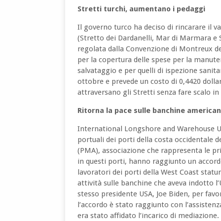
Stretti turchi, aumentano i pedaggi
Il governo turco ha deciso di rincarare il val
(Stretto dei Dardanelli, Mar di Marmara e S
regolata dalla Convenzione di Montreux del
per la copertura delle spese per la manutenz
salvataggio e per quelli di ispezione sani
ottobre e prevede un costo di 0,4420 dollar
attraversano gli Stretti senza fare scalo in
Ritorna la pace sulle banchine america
International Longshore and Warehouse Uni
portuali dei porti della costa occidentale 
(PMA), associazione che rappresenta le pri
in questi porti, hanno raggiunto un accordo
lavoratori dei porti della West Coast statu
attività sulle banchine che aveva indotto 
stesso presidente USA, Joe Biden, per fav
l’accordo è stato raggiunto con l’assisten
era stato affidato l’incarico di mediazione.