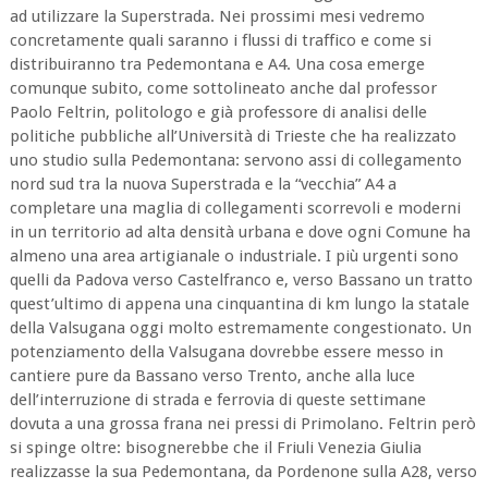
ad utilizzare la Superstrada. Nei prossimi mesi vedremo
concretamente quali saranno i flussi di traffico e come si
distribuiranno tra Pedemontana e A4. Una cosa emerge
comunque subito, come sottolineato anche dal professor
Paolo Feltrin, politologo e già professore di analisi delle
politiche pubbliche all’Università di Trieste che ha realizzato
uno studio sulla Pedemontana: servono assi di collegamento
nord sud tra la nuova Superstrada e la “vecchia” A4 a
completare una maglia di collegamenti scorrevoli e moderni
in un territorio ad alta densità urbana e dove ogni Comune ha
almeno una area artigianale o industriale. I più urgenti sono
quelli da Padova verso Castelfranco e, verso Bassano un tratto
quest’ultimo di appena una cinquantina di km lungo la statale
della Valsugana oggi molto estremamente congestionato. Un
potenziamento della Valsugana dovrebbe essere messo in
cantiere pure da Bassano verso Trento, anche alla luce
dell’interruzione di strada e ferrovia di queste settimane
dovuta a una grossa frana nei pressi di Primolano. Feltrin però
si spinge oltre: bisognerebbe che il Friuli Venezia Giulia
realizzasse la sua Pedemontana, da Pordenone sulla A28, verso