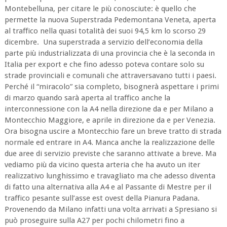
Montebelluna, per citare le più conosciute: è quello che
permette la nuova Superstrada Pedemontana Veneta, aperta
al traffico nella quasi totalità dei suoi 94,5 km lo scorso 29
dicembre. Una superstrada a servizio dell’economia della
parte più industrializzata di una provincia che è la seconda in
Italia per export e che fino adesso poteva contare solo su
strade provinciali e comunali che attraversavano tutti i paesi.
Perché il “miracolo” sia completo, bisognerà aspettare i primi
di marzo quando sarà aperta al traffico anche la
interconnessione con la A4 nella direzione da e per Milano a
Montecchio Maggiore, e aprile in direzione da e per Venezia.
Ora bisogna uscire a Montecchio fare un breve tratto di strada
normale ed entrare in A4. Manca anche la realizzazione delle
due aree di servizio previste che saranno attivate a breve. Ma
vediamo più da vicino questa arteria che ha avuto un iter
realizzativo lunghissimo e travagliato ma che adesso diventa
di fatto una alternativa alla A4 e al Passante di Mestre per il
traffico pesante sull’asse est ovest della Pianura Padana.
Provenendo da Milano infatti una volta arrivati a Spresiano si
può proseguire sulla A27 per pochi chilometri fino a