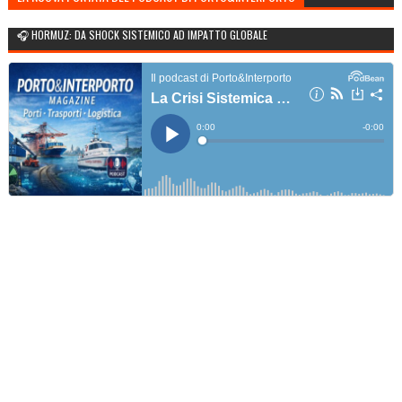
🎧 HORMUZ: DA SHOCK SISTEMICO AD IMPATTO GLOBALE