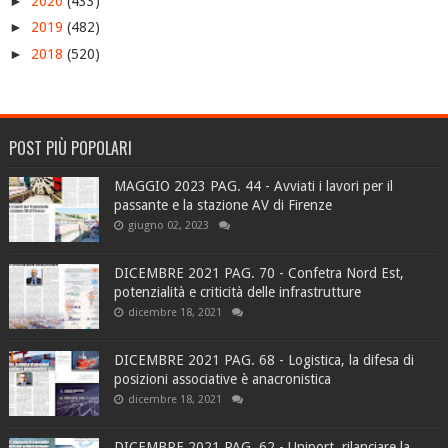
►
2020
(433)
►
2019
(482)
►
2018
(520)
POST PIÙ POPOLARI
MAGGIO 2023 PAG. 44 - Avviati i lavori per il
passante e la stazione AV di Firenze
giugno 02, 2023
DICEMBRE 2021 PAG. 70 - Confetra Nord Est,
potenzialità e criticità delle infrastrutture
dicembre 18, 2021
DICEMBRE 2021 PAG. 68 - Logistica, la difesa di
posizioni associative è anacronistica
dicembre 18, 2021
DICEMBRE 2021 PAG. 62 - Uniport, rilanciare la