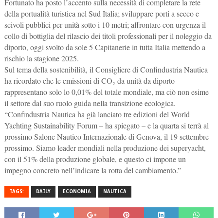
Fortunato ha posto l’accento sulla necessità di completare la rete
della portualità turistica nel Sud Italia; sviluppare porti a secco e
scivoli pubblici per unità sotto i 10 metri; affrontare con urgenza il
collo di bottiglia del rilascio dei titoli professionali per il noleggio da
diporto, oggi svolto da sole 5 Capitanerie in tutta Italia mettendo a
rischio la stagione 2025.
Sul tema della sostenibilità, il Consigliere di Confindustria Nautica
ha ricordato che le emissioni di CO₂ da unità da diporto
rappresentano solo lo 0,01% del totale mondiale, ma ciò non esime
il settore dal suo ruolo guida nella transizione ecologica.
“Confindustria Nautica ha già lanciato tre edizioni del World
Yachting Sustainability Forum – ha spiegato – e la quarta si terrà al
prossimo Salone Nautico Internazionale di Genova, il 19 settembre
prossimo. Siamo leader mondiali nella produzione dei superyacht,
con il 51% della produzione globale, e questo ci impone un
impegno concreto nell’indicare la rotta del cambiamento.”
TAGS:
DAILY
ECONOMIA
NAUTICA