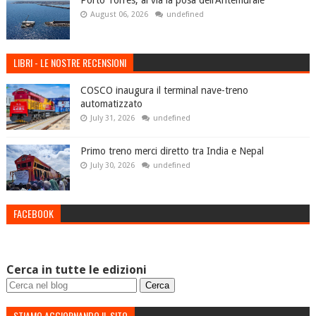
Porto Torres, al via la posa dell’Antemurale
August 06, 2026
undefined
LIBRI - LE NOSTRE RECENSIONI
COSCO inaugura il terminal nave-treno
automatizzato
July 31, 2026
undefined
Primo treno merci diretto tra India e Nepal
July 30, 2026
undefined
FACEBOOK
Cerca in tutte le edizioni
STIAMO AGGIORNANDO IL SITO