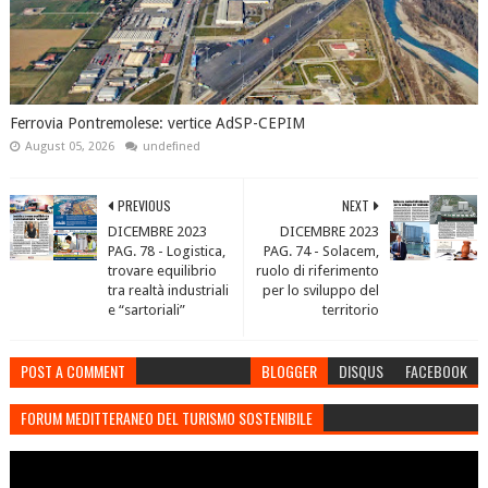
Ferrovia Pontremolese: vertice AdSP-CEPIM
August 05, 2026
undefined
PREVIOUS
NEXT
DICEMBRE 2023
DICEMBRE 2023
PAG. 78 - Logistica,
PAG. 74 - Solacem,
trovare equilibrio
ruolo di riferimento
tra realtà industriali
per lo sviluppo del
e “sartoriali”
territorio
POST A COMMENT
BLOGGER
DISQUS
FACEBOOK
FORUM MEDITTERANEO DEL TURISMO SOSTENIBILE