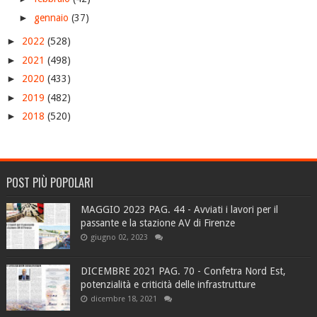
►
gennaio
(37)
►
2022
(528)
►
2021
(498)
►
2020
(433)
►
2019
(482)
►
2018
(520)
POST PIÙ POPOLARI
MAGGIO 2023 PAG. 44 - Avviati i lavori per il
passante e la stazione AV di Firenze
giugno 02, 2023
DICEMBRE 2021 PAG. 70 - Confetra Nord Est,
potenzialità e criticità delle infrastrutture
dicembre 18, 2021