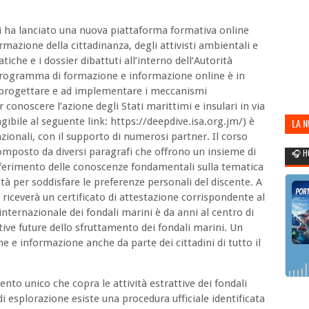
ni ha lanciato una nuova piattaforma formativa online
rmazione della cittadinanza, degli attivisti ambientali e
tiche e i dossier dibattuti all’interno dell’Autorità
l programma di formazione e informazione online è in
 a progettare e ad implementare i meccanismi
ar conoscere l’azione degli Stati marittimi e insulari in via
gibile al seguente link: https://deepdive.isa.org.jm/) è
LA 
zionali, con il supporto di numerosi partner. Il corso
POR
composto da diversi paragrafi che offrono un insieme di
🎧 H
rasferimento delle conoscenze fondamentali sulla tematica
ità per soddisfare le preferenze personali del discente. A
e riceverà un certificato di attestazione corrispondente al
internazionale dei fondali marini è da anni al centro di
tive future dello sfruttamento dei fondali marini. Un
 e informazione anche da parte dei cittadini di tutto il
nto unico che copra le attività estrattive dei fondali
di esplorazione esiste una procedura ufficiale identificata