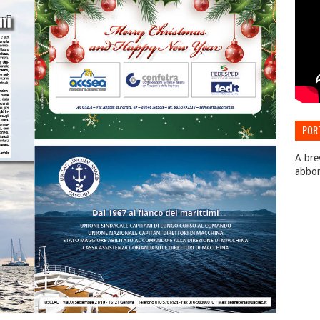
POR
EDIZ
A bre
abbo