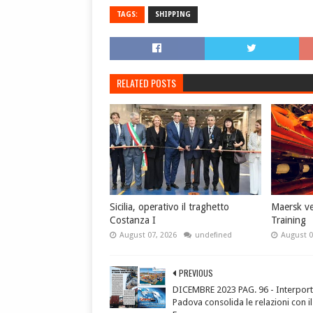
TAGS:
SHIPPING
RELATED POSTS
Sicilia, operativo il traghetto
Maersk ve
Costanza I
Training
August 07, 2026
undefined
August 0
PREVIOUS
DICEMBRE 2023 PAG. 96 - Interpor
Padova consolida le relazioni con i