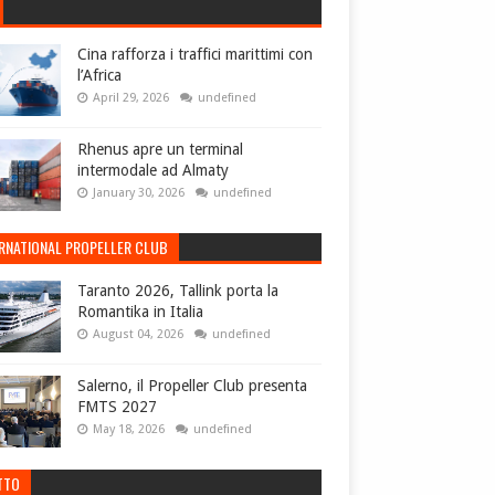
Cina rafforza i traffici marittimi con
l’Africa
April 29, 2026
undefined
Rhenus apre un terminal
intermodale ad Almaty
January 30, 2026
undefined
ERNATIONAL PROPELLER CLUB
Taranto 2026, Tallink porta la
Romantika in Italia
August 04, 2026
undefined
Salerno, il Propeller Club presenta
FMTS 2027
May 18, 2026
undefined
TTO