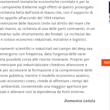
e innumerevoli tematiche economiche correlate e per la
 campanella d’allarme sugli effetti di questo prolungato
chiesta fatta dall’isola di Nauru che, con il supporto di
o appello all’accordo del 1994 relativo
onvenzione delle Nazioni Unite sul diritto del mare che
i marini, su richiesta di una delle parti contraenti, in un
ativo sullo sfruttamento dei fondali. Le ricchezze dei
colossi economici industriali, estrattivi e logistici.
namenti scientifici e industriali nel campo del deep sea
i emergono con frequenza, data l’urgenza delle varie
uesta possibile corsa alle risorse minerarie. Proprio per
PART
americane più industrializzate chiedono attenzione e
 e per accrescere la formazione e la comprensione delle
zione pubblica, mentre il modello economico asiatico,
arati economici cinesi, chiede di affrettare i tempi del
etti ambientali, consentendo una maggior apertura per
iali e alleviare così la dipendenza da fonti esterne.
Domenico Letizia