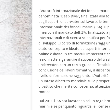
L’Autorità internazionale dei fondali mari
denominata “Deep Dive”, finalizzata alla fo
degli esperti underwater sul lavoro, le tema
internazionale dei fondali marini (ISA). I
linea con il mandato dell’ISA, finalizzato
internazionali e di ricerca scientifica per f
di sviluppo. Il corso di formazione (raggiun
stato concepito e ideato da esperti interna
online è diviso in tre moduli immersivi e 
lezioni atte a garantire il successo del t
underwater, con un certo grado di flessibil
conclusione dei lavori formativi, il discent
livello di formazione raggiunto. L’Autorità 
un inteso dibattito mondiale sulle prospet
dibattito che merita conoscenza, attenzione
mondo.
Dal 2011 l’ISA sta lavorando ad un regolame
marini e se per quanto riguarda le licenze 