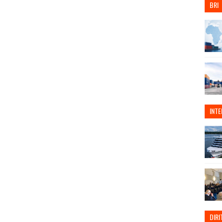
BRI
INT
DIRI