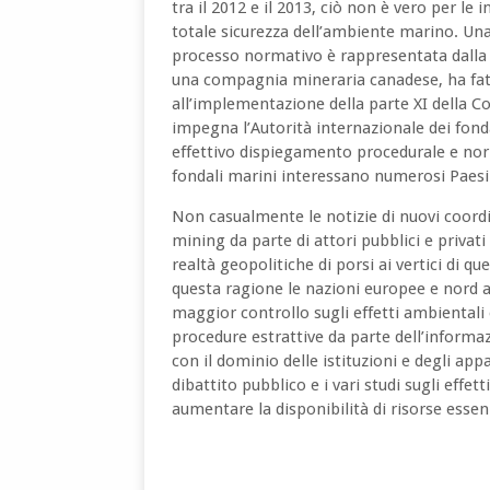
tra il 2012 e il 2013, ciò non è vero per l
totale sicurezza dell’ambiente marino. Una
processo normativo è rappresentata dalla ri
una compagnia mineraria canadese, ha fatt
all’implementazione della parte XI della C
impegna l’Autorità internazionale dei fondal
effettivo dispiegamento procedurale e norm
fondali marini interessano numerosi Paesi e 
Non casualmente le notizie di nuovi coordi
mining da parte di attori pubblici e privat
realtà geopolitiche di porsi ai vertici di q
questa ragione le nazioni europee e nord 
maggior controllo sugli effetti ambientali
procedure estrattive da parte dell’informa
con il dominio delle istituzioni e degli app
dibattito pubblico e i vari studi sugli eff
aumentare la disponibilità di risorse essenz