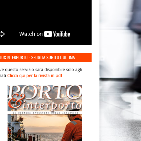
TO&INTERPORTO - SFOGLIA SUBITO L'ULTIMA
IONE
ve questo servizio sarà disponibile solo agli
nati
Clicca qui per la rivista in pdf