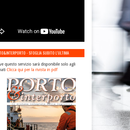
TO&INTERPORTO - SFOGLIA SUBITO L'ULTIMA
IONE
ve questo servizio sarà disponibile solo agli
nati
Clicca qui per la rivista in pdf