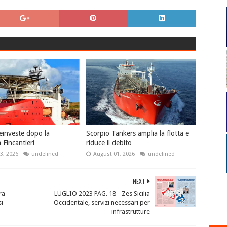
einveste dopo la
Scorpio Tankers amplia la flotta e
 Fincantieri
riduce il debito
3, 2026
undefined
August 01, 2026
undefined
NEXT
ra
LUGLIO 2023 PAG. 18 - Zes Sicilia
i
Occidentale, servizi necessari per
infrastrutture