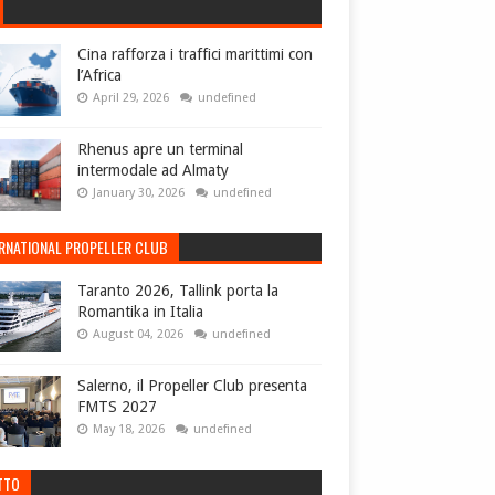
Cina rafforza i traffici marittimi con
l’Africa
April 29, 2026
undefined
Rhenus apre un terminal
intermodale ad Almaty
January 30, 2026
undefined
ERNATIONAL PROPELLER CLUB
Taranto 2026, Tallink porta la
Romantika in Italia
August 04, 2026
undefined
Salerno, il Propeller Club presenta
FMTS 2027
May 18, 2026
undefined
TTO