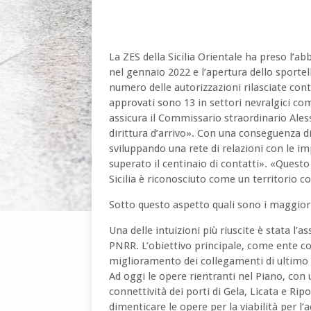
La ZES della Sicilia Orientale ha preso l’a
nel gennaio 2022 e l’apertura dello sportel
numero delle autorizzazioni rilasciate conti
approvati sono 13 in settori nevralgici com
assicura il Commissario straordinario Ales
dirittura d’arrivo». Con una conseguenza di ri
sviluppando una rete di relazioni con le im
superato il centinaio di contatti». «Quest
Sicilia è riconosciuto come un territorio c
Sotto questo aspetto quali sono i maggiori 
Una delle intuizioni più riuscite è stata l’a
PNRR. L’obiettivo principale, come ente c
miglioramento dei collegamenti di ultimo mig
Ad oggi le opere rientranti nel Piano, con 
connettività dei porti di Gela, Licata e Rip
dimenticare le opere per la viabilità per l’