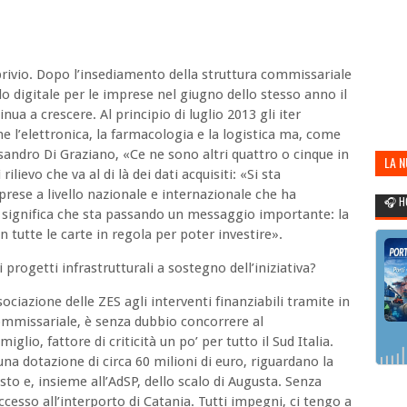
bbrivio. Dopo l’insediamento della struttura commissariale
lo digitale per le imprese nel giugno dello stesso anno il
nua a crescere. Al principio di luglio 2013 gli iter
e l’elettronica, la farmacologia e la logistica ma, come
sandro Di Graziano, «Ce ne sono altri quattro o cinque in
LA 
lievo che va al di là dei dati acquisiti: «Si sta
POR
prese a livello nazionale e internazionale che ha
🎧 H
o significa che sta passando un messaggio importante: la
on tutte le carte in regola per poter investire».
progetti infrastrutturali a sostegno dell’iniziativa?
ssociazione delle ZES agli interventi finanziabili tramite in
ommissariale, è senza dubbio concorrere al
lio, fattore di criticità un po’ per tutto il Sud Italia.
una dotazione di circa 60 milioni di euro, riguardano la
osto e, insieme all’AdSP, dello scalo di Augusta. Senza
accesso all’interporto di Catania. Tutti impegni, ci tengo a