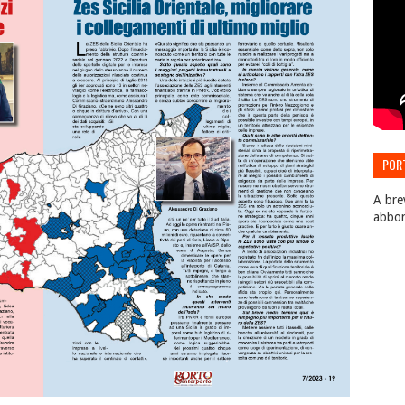
POR
EDIZ
A bre
abbo