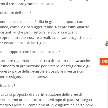
ieno il cronoprogramma indicato.
l futuro dell’isola?
nte pensare ad una Sicilia in grado di imporsi come
rraneo, come logica suggerirebbe. Nei prossimi quattro
rtanti anche per il settore ferroviario e quello
sopra, non solo riuscire a realizzare i vari progetti ma a
 evitare i “colli di bottiglia”.
ano i rapporti con l’atra ZES isolana?
empre ragionato in un’ottica di sistema che va anche
PART
o strumento di promozione per l’intero Mezzogiorno e gli
questa parte della penisola è possibile investire con
 per le esigenze delle imprese.
issariale?
 circa la proposta di riperimetrazione delle aree di
iteniamo utile nell’ottica di sviluppo di piani strategici
al meglio i possibili cambiamenti di esigenze da parte delle