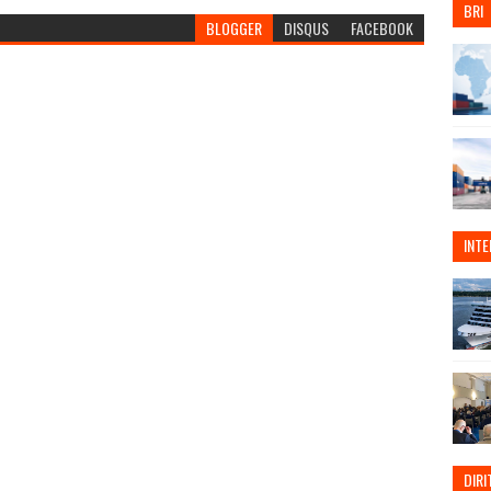
BRI
BLOGGER
DISQUS
FACEBOOK
INT
DIRI