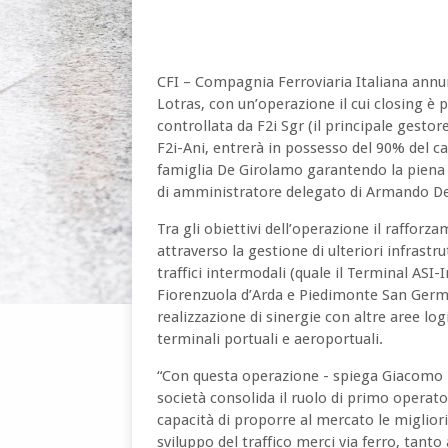
CFI – Compagnia Ferroviaria Italiana annun
Lotras, con un’operazione il cui closing è 
controllata da F2i Sgr (il principale gestore 
F2i-Ani, entrerà in possesso del 90% del c
famiglia De Girolamo garantendo la piena c
di amministratore delegato di Armando 
Tra gli obiettivi dell’operazione il rafforza
attraverso la gestione di ulteriori infrastr
traffici intermodali (quale il Terminal ASI
Fiorenzuola d’Arda e Piedimonte San Germano
realizzazione di sinergie con altre aree logi
terminali portuali e aeroportuali.
“Con questa operazione - spiega Giacomo Di
società consolida il ruolo di primo operato
capacità di proporre al mercato le migliori
sviluppo del traffico merci via ferro, tant