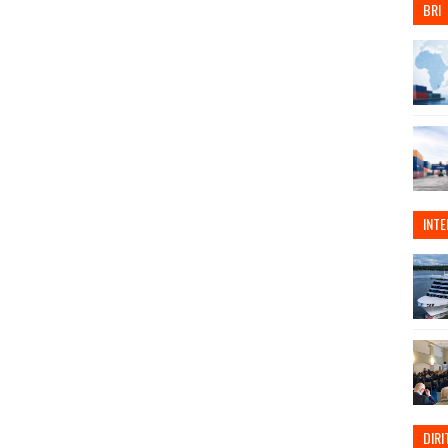
BRI
INT
DIRI