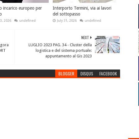
o incarico europeo per
Interporto Termini, via ai lavori
io
del sottopasso
3, 2026
undefined
July 31, 2026
undefined
NEXT
egora
LUGLIO 2023 PAG. 34 - Cluster della
ORT
logistica e del sistema portuale:
appuntamento al Gis 2023
BLOGGER
DISQUS
FACEBOOK