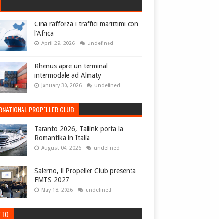
Cina rafforza i traffici marittimi con
l’Africa
April 29, 2026
undefined
Rhenus apre un terminal
intermodale ad Almaty
January 30, 2026
undefined
ERNATIONAL PROPELLER CLUB
Taranto 2026, Tallink porta la
Romantika in Italia
August 04, 2026
undefined
Salerno, il Propeller Club presenta
FMTS 2027
May 18, 2026
undefined
TTO