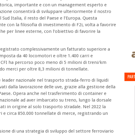
da storica, importante e con un management esperto e
ione consentirà di sviluppare ulteriormente il nostro
 Sud Italia, il resto del Paese e l’Europa. Questa
te con la filosofia di investimento di F2i, volta a favorire
he per linee esterne, con l’obiettivo di favorire la
 registrato complessivamente un fatturato superiore a
omposta da 40 locomotori e oltre 1.400 carri e
2 CFI ha percorso poco meno di 5 milioni di treni/km
do merci per oltre 8,3 milioni di tonnellate.
PART
eader nazionale nel trasporto strada-ferro di liquidi
vati dalla lavorazione delle uve, grazie alla gestione della
l Paese. Opera anche nel trasferimento di container e
e nazionale ad aver imbarcato su treno, lungo la dorsale
ati in origine al solo trasporto stradale. Nel 2022 la
itri e circa 850.000 tonnellate di merce, registrando un
sione di una strategia di sviluppo del settore ferroviario