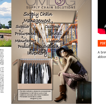
POR
EDIZ
A bre
abbo