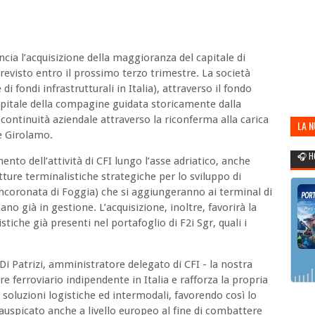
cia l’acquisizione della maggioranza del capitale di
previsto entro il prossimo terzo trimestre. La società
di fondi infrastrutturali in Italia), attraverso il fondo
apitale della compagine guidata storicamente dalla
ontinuità aziendale attraverso la riconferma alla carica
LA 
De Girolamo.
POR
🎧 H
mento dell’attività di CFI lungo l’asse adriatico, anche
utture terminalistiche strategiche per lo sviluppo di
-Incoronata di Foggia) che si aggiungeranno ai terminal di
 già in gestione. L’acquisizione, inoltre, favorirà la
stiche già presenti nel portafoglio di F2i Sgr, quali i
 Patrizi, amministratore delegato di CFI - la nostra
re ferroviario indipendente in Italia e rafforza la propria
 soluzioni logistiche ed intermodali, favorendo così lo
o auspicato anche a livello europeo al fine di combattere