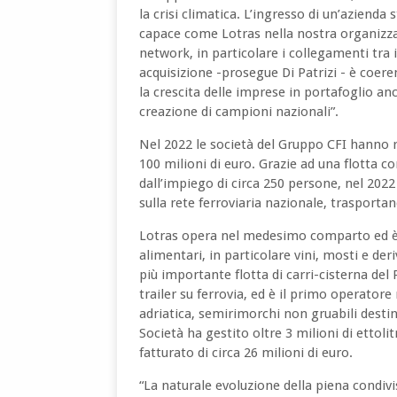
la crisi climatica. L’ingresso di un’azien
capace come Lotras nella nostra organizzaz
network, in particolare i collegamenti tra il
acquisizione -prosegue Di Patrizi - è coeren
la crescita delle imprese in portafoglio anc
creazione di campioni nazionali”.
Nel 2022 le società del Gruppo CFI hanno
100 milioni di euro. Grazie ad una flotta c
dall’impiego di circa 250 persone, nel 202
sulla rete ferroviaria nazionale, trasportan
Lotras opera nel medesimo comparto ed è l
alimentari, in particolare vini, mosti e deri
più importante flotta di carri-cisterna de
trailer su ferrovia, ed è il primo operator
adriatica, semirimorchi non gruabili destin
Società ha gestito oltre 3 milioni di ettol
fatturato di circa 26 milioni di euro.
“La naturale evoluzione della piena condivi