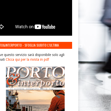
TO&INTERPORTO - SFOGLIA SUBITO L'ULTIMA
IONE
ve questo servizio sarà disponibile solo agli
nati
Clicca qui per la rivista in pdf