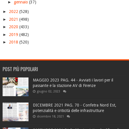
►
gennaio
(37)
►
2022
(528)
►
2021
(498)
►
2020
(433)
►
2019
(482)
►
2018
(520)
POST PIÙ POPOLARI
MAGGIO 2023 PAG. 44 - Avviati i lavori per il
passante e la stazione AV di Firenze
giugno 02, 2023
DICEMBRE 2021 PAG. 70 - Confetra Nord Est,
potenzialità e criticità delle infrastrutture
dicembre 18, 2021