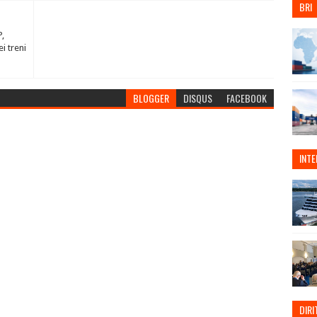
BRI
,
i treni
BLOGGER
DISQUS
FACEBOOK
INT
DIRI