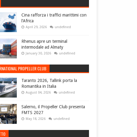
Cina rafforza i traffici marittimi con
l’Africa
April 29, 2026
undefined
Rhenus apre un terminal
intermodale ad Almaty
January 30, 2026
undefined
ERNATIONAL PROPELLER CLUB
Taranto 2026, Tallink porta la
Romantika in Italia
August 04, 2026
undefined
Salerno, il Propeller Club presenta
FMTS 2027
May 18, 2026
undefined
TTO