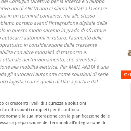
el Consiglio Direttivo per la Ricerca e Sviluppo
ivo noi di ANITA non ci siamo limitati a lavorare
ata in un terminal container, ma allo stesso
biamo portato avanti l’integrazione digitale della
Solo in questo modo saremo in grado di sfruttare
li autocarri autonomi in futuro: l’aumento della
 soprattutto in considerazione della crescente
bilità con altre modalità di trasporto e,
ca ottimale nel funzionamento, che diventerà
ione alla mobilità elettrica. Per MAN, ANITA è una
PART
da gli autocarri autonomi come soluzioni di serie
ntri logistici come quello di Ulm a partire dal
po di crescenti livelli di sicurezza e soluzioni
 fornito spunti completi per il continuo
tonoma e la sua interazione con la pianificazione delle
essaria preparazione dei terminali all’integrazione di