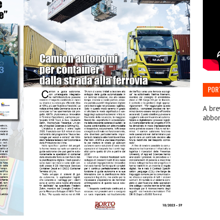
POR
EDIZ
A bre
abbo