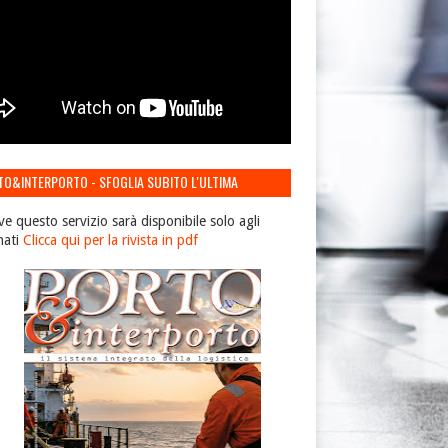
TO&INTERPORTO - SFOGLIA SUBITO L'ULTIMA
IONE
ve questo servizio sarà disponibile solo agli
nati
Clicca qui per la rivista in pdf