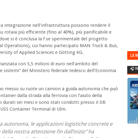
integrazione nell’infrastruttura possono rendere il
rotaia più efficiente (fino al 40%), più panificabile e
 dove si è conclusa la f se sperimentale del progetto
l Operations), cui hanno partecipato MAN Truck & Bus,
rsity of Applied Sciences e Götting KG.
LA 
POR
finanziata con 5,5 milioni di euro nell’ambito del
🎧 H
 sistemi” del Ministero federale tedesco dell’Economia
anno messo su ruote un camion a guida autonoma che può
ainer dalla strada alla ferrovia con l’aiuto della
no durati sei mesi e sono stati condotti presso il DB
DUSS Container Terminal di Ulm.
da autonoma, le applicazioni logistiche concrete e
 della nostra attenzione fin dall’inizio” ha