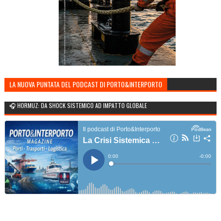
LA NUOVA PUNTATA DEL PODCAST DI PORTO&INTERPORTO
🎧 HORMUZ: DA SHOCK SISTEMICO AD IMPATTO GLOBALE