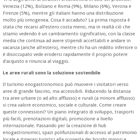
Venezia (12%), Bolzano e Roma (9%), Milano (6%), Verona e
Firenze (5%), mentre gli italiani hanno una distribuzione
molto più omogenea. Cosa è accaduto? La prima risposta è
stata che recarsi all’estero costa meno, ma in realtà ciò che
stiamo vedendo è un cambiamento significativo, con la classe
media che continua ad avere stipendi accettabili e andare in
vacanza (anche all’estero), mentre chi ha un reddito inferiore o
è disoccupato vede erodersi rapidamente il proprio potere
d’acquisto e rinuncia al viaggio.
Le aree rurali sono la soluzione sostenibile
Il turismo enogastronomico può muovere i visitatori verso
aree di grande fascino, ma accessibili. Riducendo la distanza
tra aree urbane (o ad alto afflusso) e rurali (a minore afflusso)
si crea valore economico, sociale e culturale. Come creare
queste connessioni? Un piano integrato di sviluppo, trasporti
più facili, prenotazioni digitali, promozione a livello
internazionale. Passando per la creazione di hub
enogastronomici, spazi polifunzionali di accesso al patrimonio
locale e itinerari turistici alla scoperta dei borghi minori e