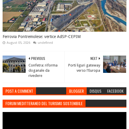
Ferrovia Pontremolese: vertice AdSP-CEPIM
August 05, 2026
undefined
PREVIOUS
NEXT
Confetra: riforma
Porti liguri gateway
doganale da
verso l'Europa
rivedere
POST A COMMENT
BLOGGER
DISQUS
FACEBOOK
FORUM MEDITTERANEO DEL TURISMO SOSTENIBILE