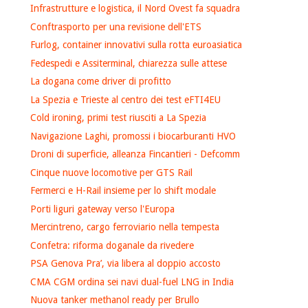
Infrastrutture e logistica, il Nord Ovest fa squadra
Conftrasporto per una revisione dell'ETS
Furlog, container innovativi sulla rotta euroasiatica
Fedespedi e Assiterminal, chiarezza sulle attese
La dogana come driver di profitto
La Spezia e Trieste al centro dei test eFTI4EU
Cold ironing, primi test riusciti a La Spezia
Navigazione Laghi, promossi i biocarburanti HVO
Droni di superficie, alleanza Fincantieri - Defcomm
Cinque nuove locomotive per GTS Rail
Fermerci e H-Rail insieme per lo shift modale
Porti liguri gateway verso l'Europa
Mercintreno, cargo ferroviario nella tempesta
Confetra: riforma doganale da rivedere
PSA Genova Pra’, via libera al doppio accosto
CMA CGM ordina sei navi dual-fuel LNG in India
Nuova tanker methanol ready per Brullo