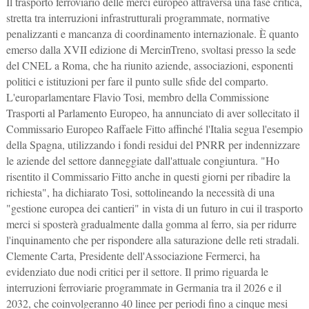
Il trasporto ferroviario delle merci europeo attraversa una fase critica,
stretta tra interruzioni infrastrutturali programmate, normative
penalizzanti e mancanza di coordinamento internazionale. È quanto
emerso dalla XVII edizione di MercinTreno, svoltasi presso la sede
del CNEL a Roma, che ha riunito aziende, associazioni, esponenti
politici e istituzioni per fare il punto sulle sfide del comparto.
L'europarlamentare Flavio Tosi, membro della Commissione
Trasporti al Parlamento Europeo, ha annunciato di aver sollecitato il
Commissario Europeo Raffaele Fitto affinché l'Italia segua l'esempio
della Spagna, utilizzando i fondi residui del PNRR per indennizzare
le aziende del settore danneggiate dall'attuale congiuntura. "Ho
risentito il Commissario Fitto anche in questi giorni per ribadire la
richiesta", ha dichiarato Tosi, sottolineando la necessità di una
"gestione europea dei cantieri" in vista di un futuro in cui il trasporto
merci si sposterà gradualmente dalla gomma al ferro, sia per ridurre
l'inquinamento che per rispondere alla saturazione delle reti stradali.
Clemente Carta, Presidente dell'Associazione Fermerci, ha
evidenziato due nodi critici per il settore. Il primo riguarda le
interruzioni ferroviarie programmate in Germania tra il 2026 e il
2032, che coinvolgeranno 40 linee per periodi fino a cinque mesi