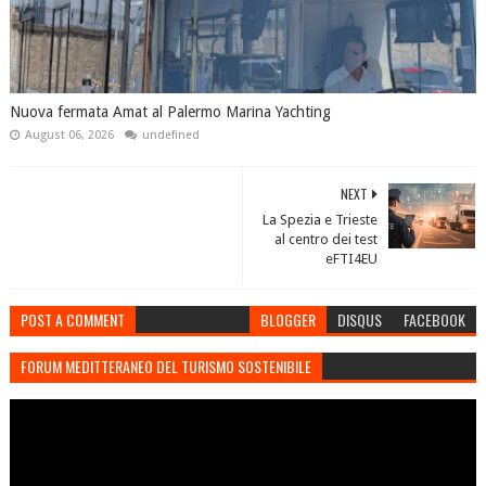
Nuova fermata Amat al Palermo Marina Yachting
August 06, 2026
undefined
NEXT
La Spezia e Trieste
al centro dei test
eFTI4EU
POST A COMMENT
BLOGGER
DISQUS
FACEBOOK
FORUM MEDITTERANEO DEL TURISMO SOSTENIBILE