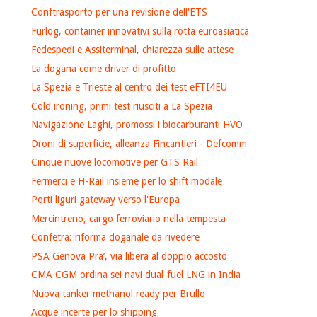
Conftrasporto per una revisione dell'ETS
Furlog, container innovativi sulla rotta euroasiatica
Fedespedi e Assiterminal, chiarezza sulle attese
La dogana come driver di profitto
La Spezia e Trieste al centro dei test eFTI4EU
Cold ironing, primi test riusciti a La Spezia
Navigazione Laghi, promossi i biocarburanti HVO
Droni di superficie, alleanza Fincantieri - Defcomm
Cinque nuove locomotive per GTS Rail
Fermerci e H-Rail insieme per lo shift modale
Porti liguri gateway verso l'Europa
Mercintreno, cargo ferroviario nella tempesta
Confetra: riforma doganale da rivedere
PSA Genova Pra’, via libera al doppio accosto
CMA CGM ordina sei navi dual-fuel LNG in India
Nuova tanker methanol ready per Brullo
Acque incerte per lo shipping