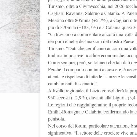
Turismo, oltre a Civitavecchia, nel 2026 tocc
Cagliari, Ravenna, Salerno e Catania. A Palerm
Messina oltre 805mila (+5,7%), a Cagliari ol
più di 370mila (+183,7%) e a Catania quasi 
“Ci troviamo a commentare ancora una volta dei 
nei porti e nelle destinazioni del nostro Paese
Turismo. “Dati che certificano ancora una volt
tradursi in positive ricadute economiche, occupa
Come sempre, però, sottolineo che tali dati de
Perché il comparto continui a crescere, è neces
attenta e rispettosa di tutte le istanze e le sensi
cambiamenti di scenario”.
A livello regionale, il Lazio consoliderà la pr
950 accosti (+2,9%), davanti alla Liguria (3,4
Le regioni che raggiungeranno il proprio reco
Emilia-Romagna e Calabria, confermando la cres
penisola.
Nel corso del forum, particolare attenzione è st
significativa. “Il settore delle crociere vive una