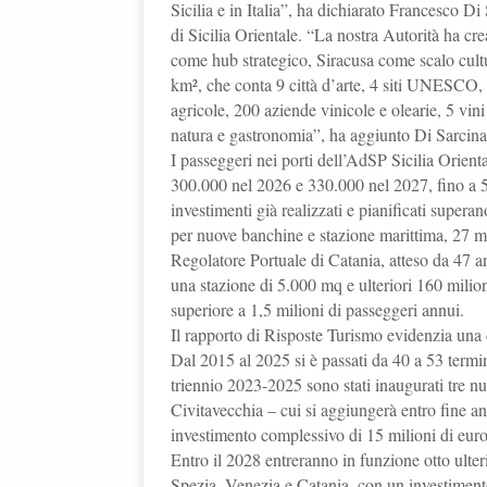
Sicilia e in Italia”, ha dichiarato Francesco D
di Sicilia Orientale. “La nostra Autorità ha c
come hub strategico, Siracusa come scalo cult
km², che conta 9 città d’arte, 4 siti UNESCO, 
agricole, 200 aziende vinicole e olearie, 5 vin
natura e gastronomia”, ha aggiunto Di Sarcin
I passeggeri nei porti dell’AdSP Sicilia Orien
300.000 nel 2026 e 330.000 nel 2027, fino a 5
investimenti già realizzati e pianificati supera
per nuove banchine e stazione marittima, 27 mi
Regolatore Portuale di Catania, atteso da 47 a
una stazione di 5.000 mq e ulteriori 160 milion
superiore a 1,5 milioni di passeggeri annui.
Il rapporto di Risposte Turismo evidenzia una cr
Dal 2015 al 2025 si è passati da 40 a 53 termi
triennio 2023-2025 sono stati inaugurati tre n
Civitavecchia – cui si aggiungerà entro fine a
investimento complessivo di 15 milioni di eur
Entro il 2028 entreranno in funzione otto ult
Spezia, Venezia e Catania, con un investimento