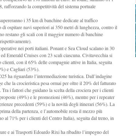
2028, rafforzando la competitività del sistema portuale
i supereranno i 35 km di banchine dedicate al traffico
 di ospitare navi superiori ai 350 metri di lunghezza, contro il
o restano gli scali con il maggior numero di banchine
 rispettivamente).
erative nei porti italiani. Ponant e Sea Cloud scalano in 30
 ed Emerald Cruises con 23 scali ciascuna. Civitavecchia si
 clienti, con il 65% delle compagnie attive in Italia, seguita
%) e Cagliari (53%).
025 ha riguardato l’intermediazione turistica. Dall’indagine
 che la crocieristica pesa ormai per oltre il 20% del fatturato
ra i fattori che guidano la scelta della crociera per i clienti
 proposte (49%) e le promozioni (46%), mentre per i repeater
erienze precedenti (59%) e la novità degli itinerari (56%). La
prima della partenza, e l’automobile resta il mezzo più
o al 71% per i clienti del Centro Italia), seguita dal treno, in
utture e ai Trasporti Edoardo Rixi ha ribadito l’impegno del