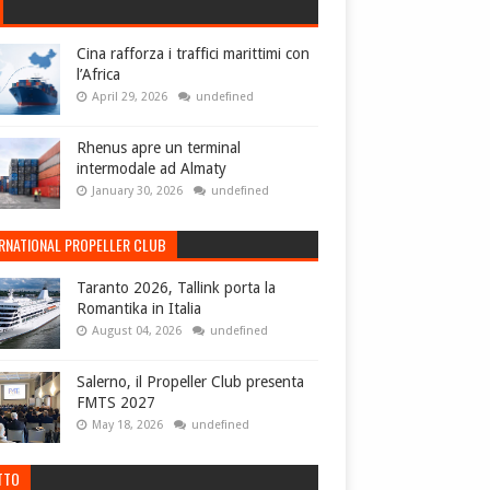
Cina rafforza i traffici marittimi con
l’Africa
April 29, 2026
undefined
Rhenus apre un terminal
intermodale ad Almaty
January 30, 2026
undefined
ERNATIONAL PROPELLER CLUB
Taranto 2026, Tallink porta la
Romantika in Italia
August 04, 2026
undefined
Salerno, il Propeller Club presenta
FMTS 2027
May 18, 2026
undefined
TTO