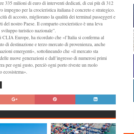
e 335 milioni di euro di interventi dedicati, di cui più di 312
ro impegno per la crocieristica italiana è concreto e strategico.
ità di accosto, migliorano la qualità dei terminal passeggeri e
i del nostro Paese. Il comparto crocieristico è una leva
 sviluppo turistico nazionale”.
di CLIA Europe, ha ricordato che «l’Italia si conferma al
ato di destinazione e terzo mercato di provenienza, anche
tinazioni emergenti», sottolineando che «il mercato sta
 delle nuove generazioni e dall’ingresso di numerosi primi
iera per ogni gusto, perciò ogni porto riveste un ruolo
ro ecosistema».