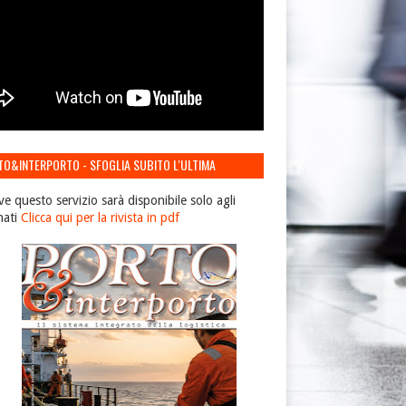
TO&INTERPORTO - SFOGLIA SUBITO L'ULTIMA
IONE
ve questo servizio sarà disponibile solo agli
nati
Clicca qui per la rivista in pdf