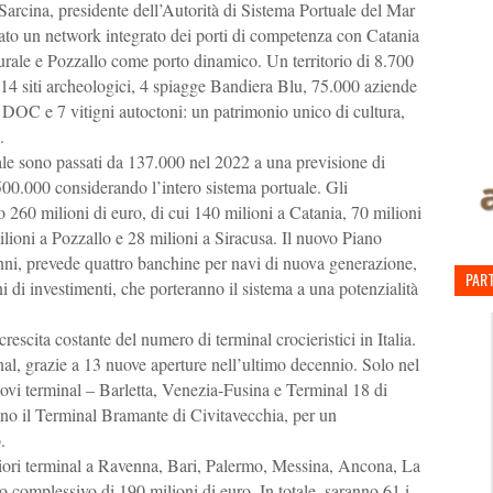
i Sarcina, presidente dell’Autorità di Sistema Portuale del Mar
reato un network integrato dei porti di competenza con Catania
urale e Pozzallo come porto dinamico. Un territorio di 8.700
14 siti archeologici, 4 spiagge Bandiera Blu, 75.000 aziende
i DOC e 7 vitigni autoctoni: un patrimonio unico di cultura,
a.
tale sono passati da 137.000 nel 2022 a una previsione di
00.000 considerando l’intero sistema portuale. Gli
no 260 milioni di euro, di cui 140 milioni a Catania, 70 milioni
lioni a Pozzallo e 28 milioni a Siracusa. Il nuovo Piano
nni, prevede quattro banchine per navi di nuova generazione,
PART
i di investimenti, che porteranno il sistema a una potenzialità
escita costante del numero di terminal crocieristici in Italia.
nal, grazie a 13 nuove aperture nell’ultimo decennio. Solo nel
uovi terminal – Barletta, Venezia-Fusina e Terminal 18 di
nno il Terminal Bramante di Civitavecchia, per un
o.
eriori terminal a Ravenna, Bari, Palermo, Messina, Ancona, La
 complessivo di 190 milioni di euro. In totale, saranno 61 i