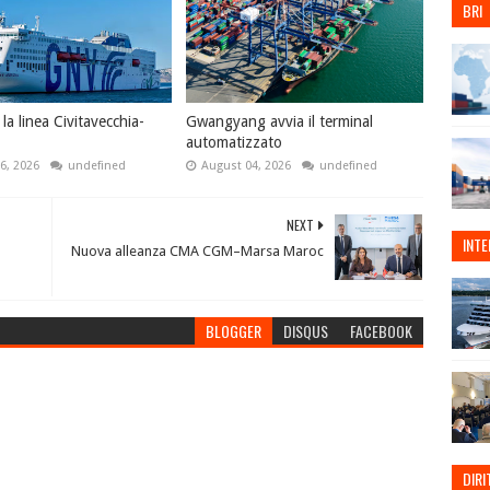
BRI
a linea Civitavecchia-
Gwangyang avvia il terminal
automatizzato
6, 2026
undefined
August 04, 2026
undefined
NEXT
INT
Nuova alleanza CMA CGM–Marsa Maroc
BLOGGER
DISQUS
FACEBOOK
DIRI