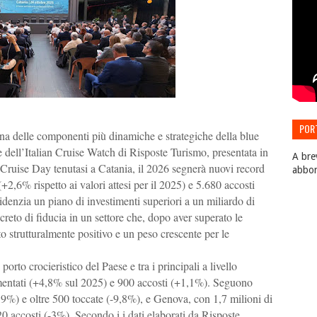
POR
 una delle componenti più dinamiche e strategiche della blue
EDIZ
dell’Italian Cruise Watch di Risposte Turismo, presentata in
A bre
 Cruise Day tenutasi a Catania, il 2026 segnerà nuovi record
abbo
(+2,6% rispetto ai valori attesi per il 2025) e 5.680 accosti
idenzia un piano di investimenti superiori a un miliardo di
reto di fiducia in un settore che, dopo aver superato le
 strutturalmente positivo e un peso crescente per le
orto crocieristico del Paese e tra i principali a livello
mentati (+4,8% sul 2025) e 900 accosti (+1,1%). Seguono
5,9%) e oltre 500 toccate (-9,8%), e Genova, con 1,7 milioni di
0 accosti (-3%). Secondo i i dati elaborati da Risposte