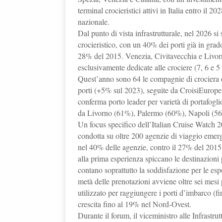
terminal crocieristici attivi in Italia entro il 
nazionale.
Dal punto di vista infrastrutturale, nel 2026 s
crocieristico, con un 40% dei porti già in grado
28% del 2015. Venezia, Civitavecchia e Livorn
esclusivamente dedicate alle crociere (7, 6 e 5
Quest’anno sono 64 le compagnie di crociera op
porti (+5% sul 2023), seguite da CroisiEurope
conferma porto leader per varietà di portafoglio
da Livorno (61%), Palermo (60%), Napoli (56
Un focus specifico dell’Italian Cruise Watch 2
condotta su oltre 200 agenzie di viaggio emerge
nel 40% delle agenzie, contro il 27% del 2015. T
alla prima esperienza spiccano le destinazioni
contano soprattutto la soddisfazione per le esp
metà delle prenotazioni avviene oltre sei mesi 
utilizzato per raggiungere i porti d’imbarco (fin
crescita fino al 19% nel Nord-Ovest.
Durante il forum, il viceministro alle Infrastr