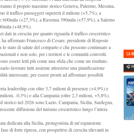
heranno il proprio massimo storico Genova, Palermo, Messina,
o il traffico passeggeri supererà il milione (+5,7%), a
tre 600mila (+27,3%), a Ravenna 390mila (+57,9%), a Salerno
300mila (+48,9%).
dati in crescita per quanto riguarda il traffico croceristico
”, ha affermato Francesco di Cesare, presidente di Risposte
a lo stato di salute del comparto e che possono continuare a
LA 
zionali e non solo, per i territori e le comunità coinvolti.
vono essere letti più come una sfida che come un risultato.
POR
🎧 H
sario lavorare tutti assieme attraverso una pianificazione
bilità interessate, per essere pronti ad affrontare possibili
opria leadership con oltre 3,7 milioni di presenze (+4,9%) e
 milioni, -0,3%) e alla Campania (oltre 2,3 milioni, +5,8%).
rd storico nel 2026 sono Lazio, Campania, Sicilia, Sardegna,
cente diffusione del turismo crocieristico lungo l’intera
ata dedicata alla Sicilia, protagonista di un’espansione
 fase di forte ripresa, con prospettive di crescita rilevanti in