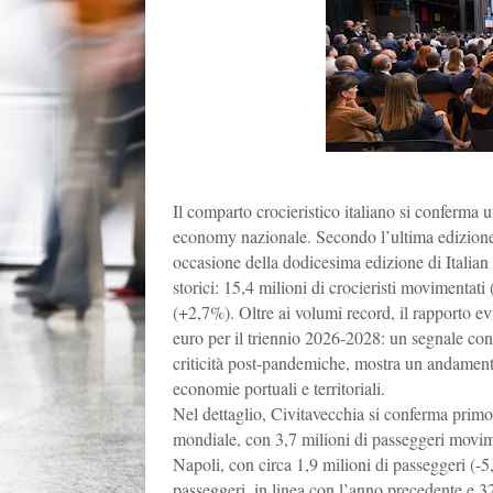
Il comparto crocieristico italiano si conferma
economy nazionale. Secondo l’ultima edizione 
occasione della dodicesima edizione di Italian
storici: 15,4 milioni di crocieristi movimentati 
(+2,7%). Oltre ai volumi record, il rapporto ev
euro per il triennio 2026-2028: un segnale conc
criticità post-pandemiche, mostra un andamento
economie portuali e territoriali.
Nel dettaglio, Civitavecchia si conferma primo p
mondiale, con 3,7 milioni di passeggeri movi
Napoli, con circa 1,9 milioni di passeggeri (-
passeggeri, in linea con l’anno precedente e 32